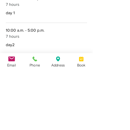
7 hours
day 1
10:00 a.m. - 5:00 p.m.
7 hours
day2
See All
Email
Phone
Address
Book
3 more items available
Partager